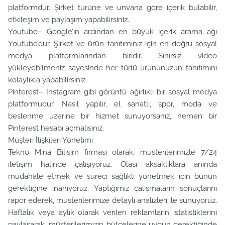
platformdur. Şirket türüne ve unvana göre içerik bulabilir,
etkileşim ve paylaşım yapabilirsiniz.
Youtube– Google’ın ardından en büyük içerik arama ağı
Youtube’dur. Şirket ve ürün tanıtımınız için en doğru sosyal
medya platformlarından biridir. Sınırsız video
yükleyebilmeniz sayesinde her türlü ürününüzün tanıtımını
kolaylıkla yapabilirsiniz.
Pinterest– Instagram gibi görüntü ağırlıklı bir sosyal medya
platformudur. Nasıl yapılır, el sanatlı, spor, moda ve
beslenme üzerine bir hizmet sunuyorsanız, hemen bir
Pinterest hesabı açmalısınız.
Müşteri İlişkileri Yönetimi
Tekno Mina Bilişim firması olarak, müşterilerimizle 7/24
iletişim halinde çalışıyoruz. Olası aksaklıklara anında
müdahale etmek ve süreci sağlıklı yönetmek için bunun
gerektiğine inanıyoruz. Yaptığımız çalışmaların sonuçlarını
rapor ederek, müşterilerimize detaylı analizleri ile sunuyoruz.
Haftalık veya aylık olarak verilen reklamların istatistiklerini
paylaşarak, müşterilerimizin bütçelerine uygun gerektiğinde