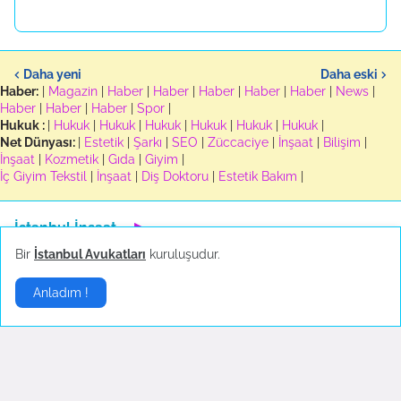
Daha yeni
Daha eski
Haber:
|
Magazin
|
Haber
|
Haber
|
Haber
|
Haber
|
Haber
|
News
|
Haber
|
Haber
|
Haber
|
Spor
|
Hukuk :
|
Hukuk
|
Hukuk
|
Hukuk
|
Hukuk
|
Hukuk
|
Hukuk
|
Net Dünyası:
|
Estetik
|
Şarkı
|
SEO
|
Züccaciye
|
İnşaat
|
Bilişim
|
İnşaat
|
Kozmetik
|
Gıda
|
Giyim
|
İç Giyim Tekstil
|
İnşaat
|
Diş Doktoru
|
Estetik Bakım
|
İstanbul İnşaat
▶
Bir
İstanbul Avukatları
kuruluşudur.
Anladım !
Alüminyum Doğrama
Eylül 12, 2022